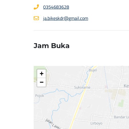
0354683628
ja.bikeskdr@gmail.com
Jam Buka
+
−