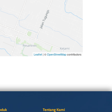
Leaflet
| ©
OpenStreetMap
contributors
oduk
Tentang Kami