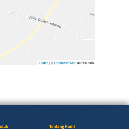
Leaflet
| ©
OpenStreetMap
contributors
oduk
Tentang Kami