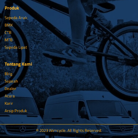
Produk
Sepeda Anak
BMX
CTB
MTB
Sepeda Lipat
Tentang Kami
Blog
Sejarah
Dealer
Acara
Karir
Arsip Produk
© 2023 Wimcycle. All Rights Reserved.