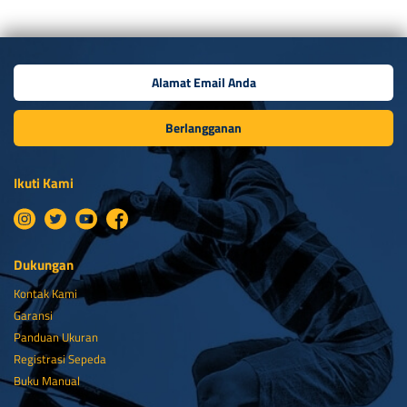
Berlangganan
Ikuti Kami
Dukungan
Kontak Kami
Garansi
Panduan Ukuran
Registrasi Sepeda
Buku Manual