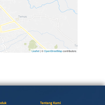
Leaflet
| ©
OpenStreetMap
contributors
oduk
Tentang Kami