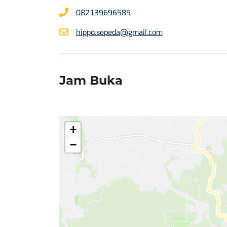
082139696585
hippo.sepeda@gmail.com
Jam Buka
+
−