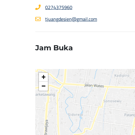
0274375960
tjuangdesien@gmail.com
Jam Buka
+
−