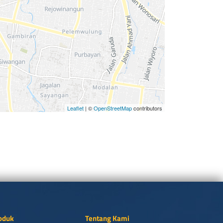
Leaflet
| ©
OpenStreetMap
contributors
oduk
Tentang Kami