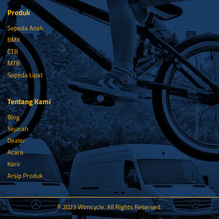
Produk
Sepeda Anak
BMX
CTB
MTB
Sepeda Lipat
Tentang Kami
Blog
Sejarah
Dealer
Acara
Karir
Arsip Produk
© 2023 Wimcycle. All Rights Reserved.