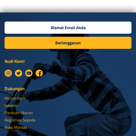
Berlangganan
Ikuti Kami
Dukungan
Kontak Kami
Garansi
Panduan Ukuran
Registrasi Sepeda
Buku Manual