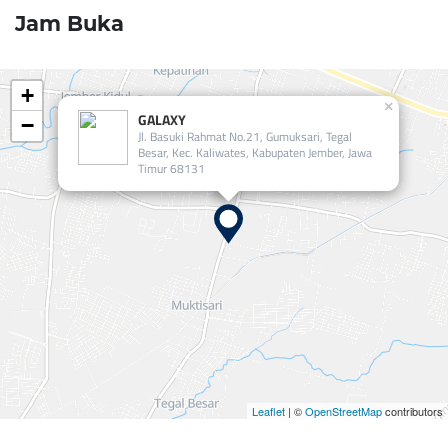
Jam Buka
+
×
GALAXY
−
Jl. Basuki Rahmat No.21, Gumuksari, Tegal
Besar, Kec. Kaliwates, Kabupaten Jember, Jawa
Timur 68131
Leaflet
| ©
OpenStreetMap
contributors