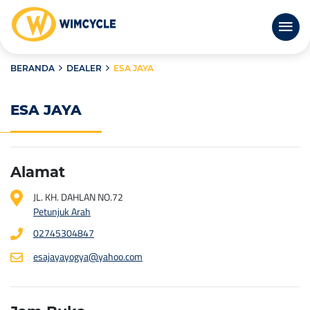
BERANDA
DEALER
ESA JAYA
ESA JAYA
Alamat
JL. KH. DAHLAN NO.72
Petunjuk Arah
02745304847
esajayayogya@yahoo.com