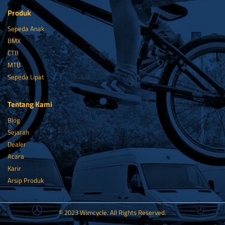
Produk
Sepeda Anak
BMX
CTB
MTB
Sepeda Lipat
Tentang Kami
Blog
Sejarah
Dealer
Acara
Karir
Arsip Produk
© 2023 Wimcycle. All Rights Reserved.