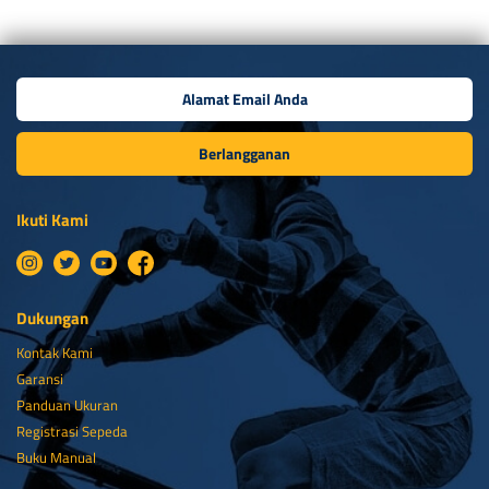
Berlangganan
Ikuti Kami
Dukungan
Kontak Kami
Garansi
Panduan Ukuran
Registrasi Sepeda
Buku Manual