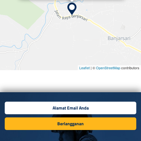
Leaflet
| ©
OpenStreetMap
contributors
Berlangganan