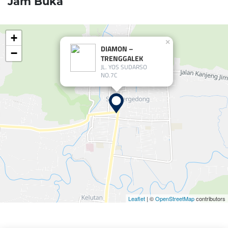
Jam Buka
+
×
DIAMON –
−
TRENGGALEK
JL. YOS SUDARSO
NO.7C
Leaflet
| ©
OpenStreetMap
contributors