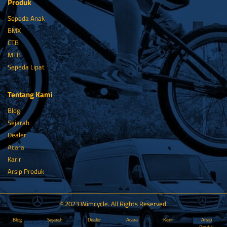
Produk
Sepeda Anak
BMX
CTB
MTB
Sepeda Lipat
Tentang Kami
Blog
Sejarah
Dealer
Acara
Karir
Arsip Produk
© 2023 Wimcycle. All Rights Reserved.
Blog
Sejarah
Dealer
Acara
Karir
Arsip