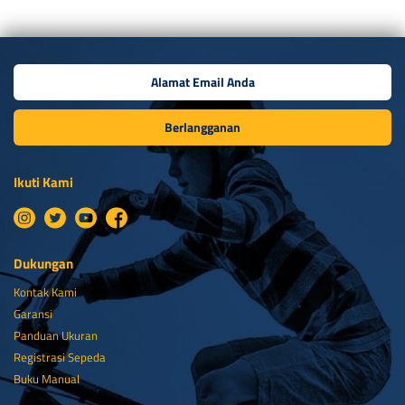
Berlangganan
Ikuti Kami
Dukungan
Kontak Kami
Garansi
Panduan Ukuran
Registrasi Sepeda
Buku Manual