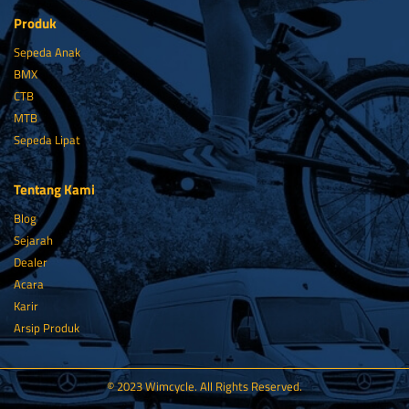
Produk
Sepeda Anak
BMX
CTB
MTB
Sepeda Lipat
Tentang Kami
Blog
Sejarah
Dealer
Acara
Karir
Arsip Produk
© 2023 Wimcycle. All Rights Reserved.