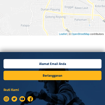
Leaflet
| ©
OpenStreetMap
contributors
Berlangganan
Ikuti Kami