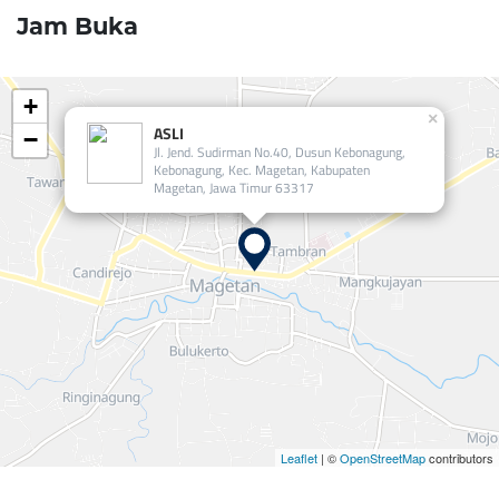
Jam Buka
+
×
ASLI
−
Jl. Jend. Sudirman No.40, Dusun Kebonagung,
Kebonagung, Kec. Magetan, Kabupaten
Magetan, Jawa Timur 63317
Leaflet
| ©
OpenStreetMap
contributors