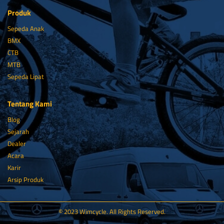
Produk
Sepeda Anak
BMX
CTB
MTB
Sepeda Lipat
Tentang Kami
Blog
Sejarah
Dealer
Acara
Karir
Arsip Produk
© 2023 Wimcycle. All Rights Reserved.