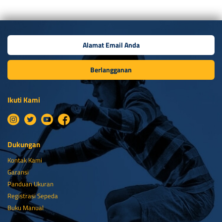
Berlangganan
Ikuti Kami
Dukungan
Kontak Kami
Garansi
Panduan Ukuran
Registrasi Sepeda
Buku Manual