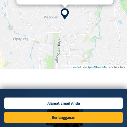
Leaflet
| ©
OpenStreetMap
contributors
Berlangganan