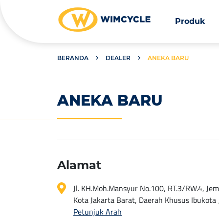
Produk
BERANDA
DEALER
ANEKA BARU
ANEKA BARU
Alamat
Jl. KH.Moh.Mansyur No.100, RT.3/RW.4, Jemb
Kota Jakarta Barat, Daerah Khusus Ibukota
Petunjuk Arah