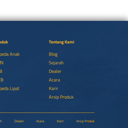
oduk
Tentang Kami
peda Anak
Blog
MX
Sejarah
B
Dealer
TB
Acara
peda Lipat
Karir
Arsip Produk
ah
Dealer
Acara
Karir
Arsip Produk