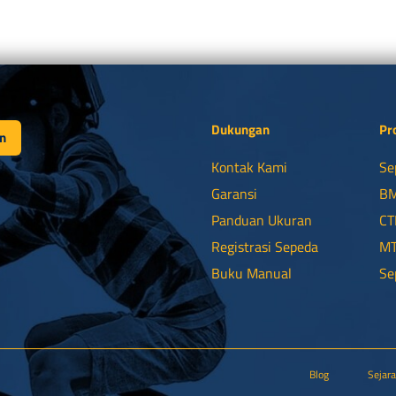
Dukungan
Pr
n
Kontak Kami
Se
Garansi
B
Panduan Ukuran
CT
Registrasi Sepeda
M
Buku Manual
Se
Blog
Sejar