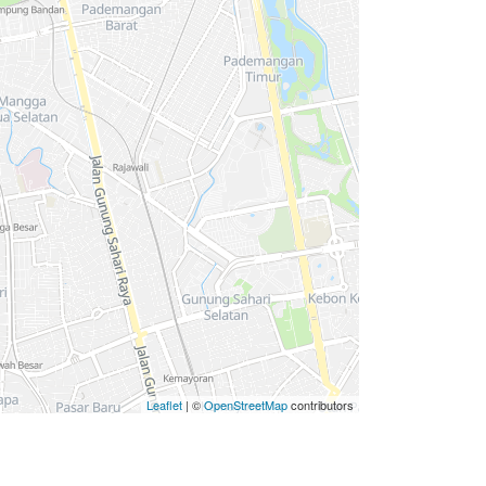
Leaflet
| ©
OpenStreetMap
contributors