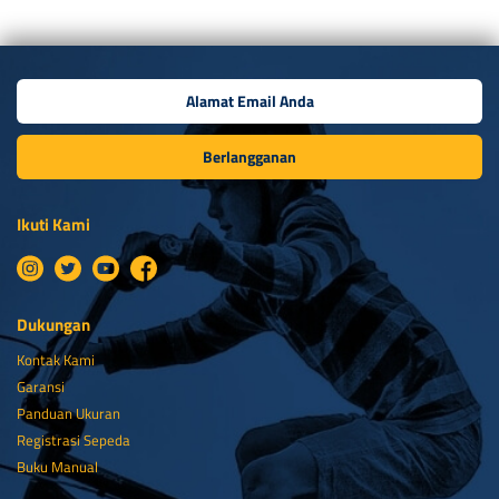
Berlangganan
Ikuti Kami
Dukungan
Kontak Kami
Garansi
Panduan Ukuran
Registrasi Sepeda
Buku Manual