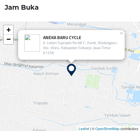
Jam Buka
+
×
ANEKA BARU CYCLE
−
Jl. Letjen Suprapto No.68 C, Kundi, Wadungasri,
Kec. Waru, Kabupaten Sidoarjo, Jawa Timur
61256
Leaflet
| ©
OpenStreetMap
contributors