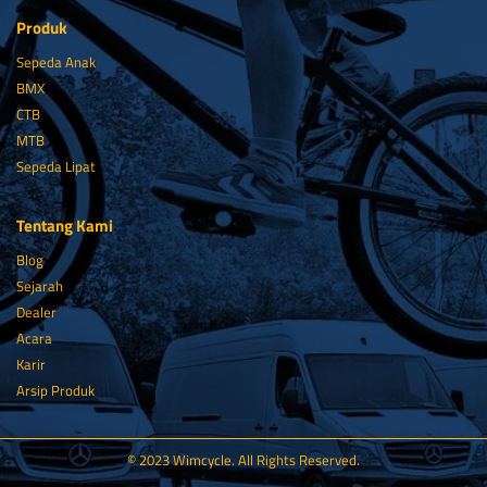
Produk
Sepeda Anak
BMX
CTB
MTB
Sepeda Lipat
Tentang Kami
Blog
Sejarah
Dealer
Acara
Karir
Arsip Produk
© 2023 Wimcycle. All Rights Reserved.