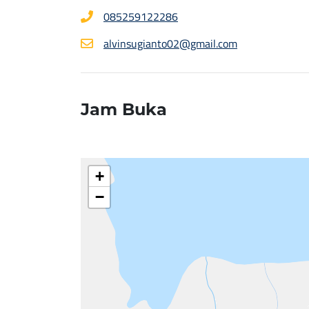
085259122286
alvinsugianto02@gmail.com
Jam Buka
+
−