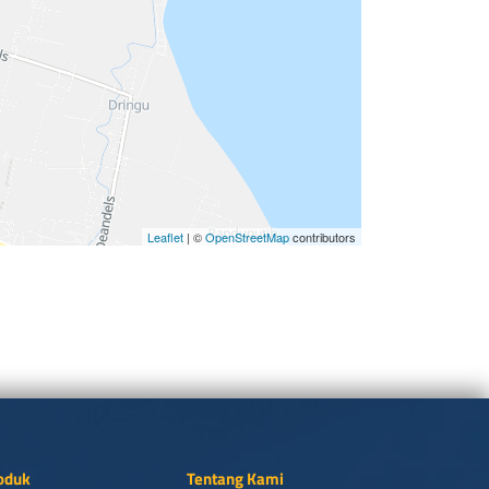
Leaflet
| ©
OpenStreetMap
contributors
oduk
Tentang Kami