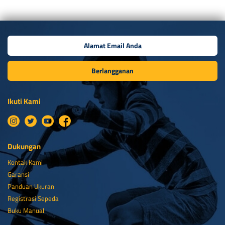
Berlangganan
Ikuti Kami
Dukungan
Kontak Kami
Garansi
Panduan Ukuran
Registrasi Sepeda
Buku Manual