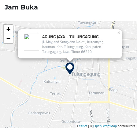
Jam Buka
+
×
AGUNG JAYA – TULUNGAGUNG
−
Jl. Mayjend Sungkono No.25, Kutoanyar,
Kauman, Kec. Tulungagung, Kabupaten
Tulungagung, Jawa Timur 66219
Leaflet
| ©
OpenStreetMap
contributors