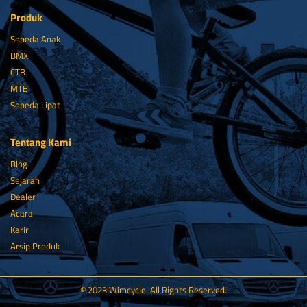
Produk
Sepeda Anak
BMX
CTB
MTB
Sepeda Lipat
Tentang Kami
Blog
Sejarah
Dealer
Acara
Karir
Arsip Produk
© 2023 Wimcycle. All Rights Reserved.