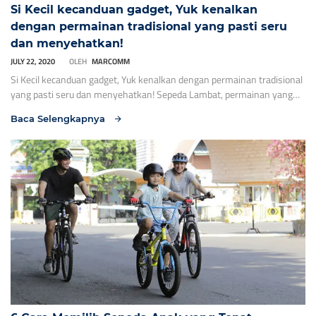
Si Kecil kecanduan gadget, Yuk kenalkan
dengan permainan tradisional yang pasti seru
dan menyehatkan!
JULY 22, 2020
OLEH
MARCOMM
Si Kecil kecanduan gadget, Yuk kenalkan dengan permainan tradisional
yang pasti seru dan menyehatkan! Sepeda Lambat, permainan yang
sering dilakukan saat moment kemerdekaan ini dilakukan oleh 2-3
Baca Selengkapnya
orang dengan mencari peserta yang paling akhir mencapai garis finish
ialah pemenangnya. Tantangan memainkan permainan ini ialah
mejaga keseimbangan karena mengayuh sepeda semakin lambat, bila
kaki pemain menyentuh […]